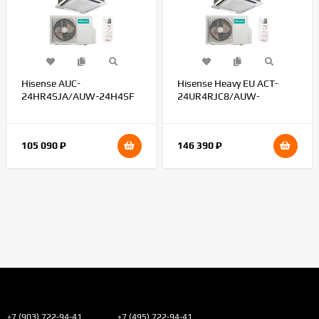
Hisense AUC-
Hisense Heavy EU ACT-
24HR4SJA/AUW-24H4SF
24UR4RJC8/AUW-
24U4RJ7/PE-QFA/CD Wi-Fi
105 090
₽
146 390
₽
+7 (903) 722-94-41
+7 (495) 722-94-41