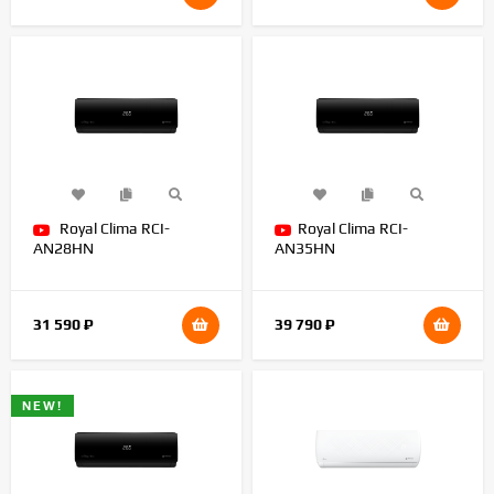
Royal Clima RCI-
Royal Clima RCI-
AN28HN
AN35HN
31 590
₽
39 790
₽
NEW!