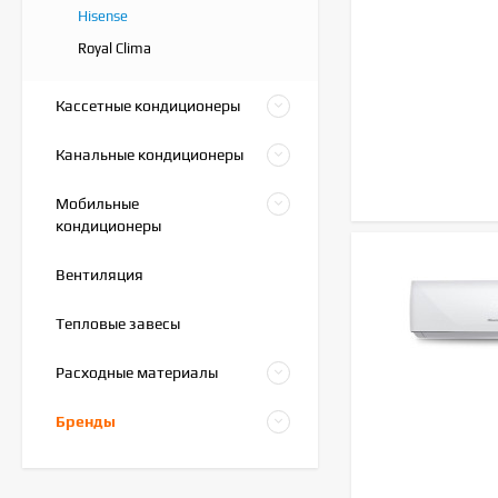
Hisense
Royal Clima
Кассетные кондиционеры
Канальные кондиционеры
Мобильные
Hisense AS-
кондиционеры
07HW4RLRKC00A
23 490
₽
Вентиляция
Тепловые завесы
Royal Clima RC-AN22HN
Расходные материалы
30 390
₽
Бренды
Haier AS20HPL2HRA