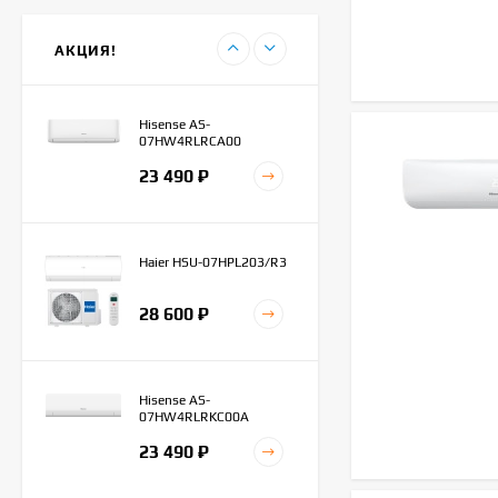
45 100
₽
АКЦИЯ!
42 300
₽
Hisense AS-
07HW4RLRCA00
23 490
₽
Haier HSU-07HPL203/R3
28 600
₽
Hisense AS-
07HW4RLRKC00A
23 490
₽