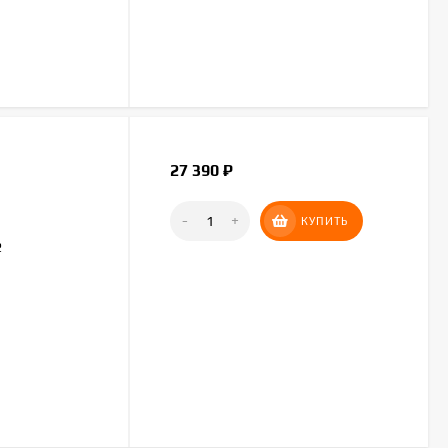
27 390
₽
-
+
КУПИТЬ
2