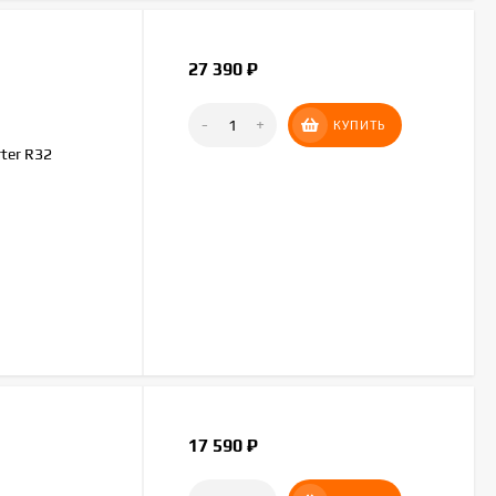
27 390
₽
-
+
КУПИТЬ
ter R32
17 590
₽