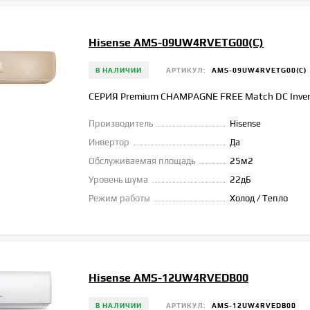
Hisense AMS-09UW4RVETG00(С)
В НАЛИЧИИ
АРТИКУЛ:
AMS-09UW4RVETG00(С)
СЕРИЯ Premium CHAMPAGNE FREE Match DC Inver
Производитель
Hisense
Инвертор
Да
Обслуживаемая площадь
25м2
Уровень шума
22дБ
Режим работы
Холод / Тепло
Hisense AMS-12UW4RVEDB00
В НАЛИЧИИ
АРТИКУЛ:
AMS-12UW4RVEDB00