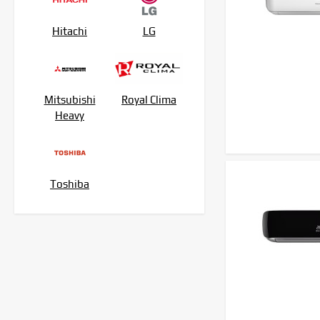
28 600
₽
Hitachi
LG
Hisense AS-
07HW4RLRKC00A
23 490
₽
Mitsubishi
Royal Clima
Heavy
Toshiba