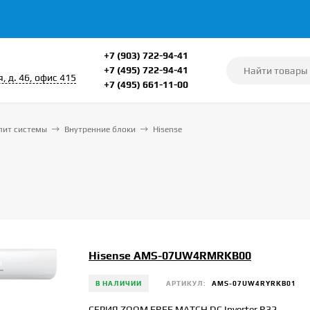
+7 (903) 722-94-41
+7 (495) 722-94-41
, д. 46, офис 415
+7 (495) 661-11-00
лит системы
Внутренние блоки
Hisense
Hisense AMS-07UW4RMRKB00
В НАЛИЧИИ
АРТИКУЛ:
AMS-07UW4RYRKB01
СЕРИЯ ZOOM FREE MATCH DC Inverter R32