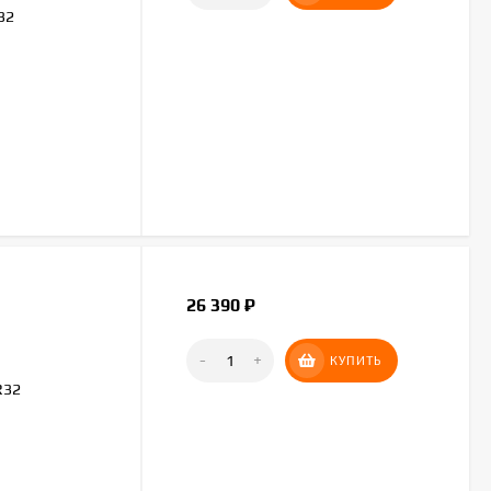
32
26 390
₽
-
+
КУПИТЬ
R32