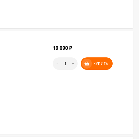
19 090
₽
-
+
КУПИТЬ