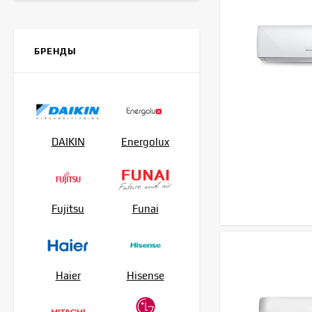
Royal Clima RC-AN22HN
БРЕНДЫ
30 390
₽
Haier AS20HPL2HRA
DAIKIN
45 100
₽
Energolux
42 300
₽
Hisense AS-
Fujitsu
Funai
07HW4RLRCA00
23 490
₽
Haier
Hisense
Haier HSU-07HPL203/R3