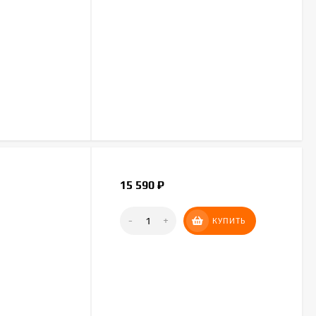
15 590
₽
-
+
КУПИТЬ