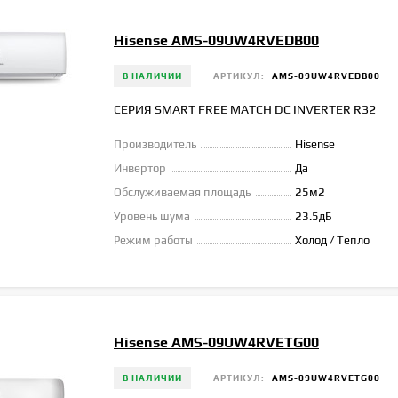
Hisense AMS-09UW4RVEDB00
В НАЛИЧИИ
АРТИКУЛ:
AMS-09UW4RVEDB00
СЕРИЯ SMART FREE MATCH DC INVERTER R32
Производитель
Hisense
Инвертор
Да
Обслуживаемая площадь
25м2
Уровень шума
23.5дБ
Режим работы
Холод / Тепло
Hisense AMS-09UW4RVETG00
В НАЛИЧИИ
АРТИКУЛ:
AMS-09UW4RVETG00