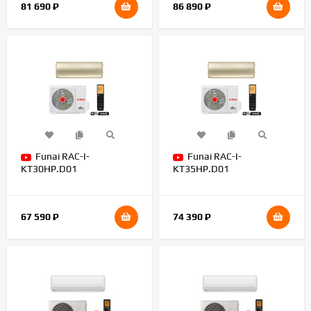
81 690
₽
86 890
₽
Funai RAC-I-
Funai RAC-I-
KT30HP.D01
KT35HP.D01
67 590
₽
74 390
₽