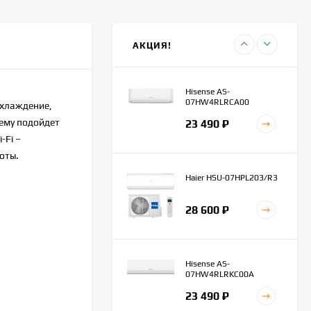
Haier AS20HPL2HRA
45 100
₽
АКЦИЯ!
42 300
₽
Hisense AS-
07HW4RLRCA00
охлаждение,
чему подойдет
23 490
₽
-Fi –
оты.
Haier HSU-07HPL203/R3
28 600
₽
Hisense AS-
07HW4RLRKC00A
23 490
₽