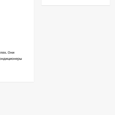
Royal Clima RC-AN22HN
30 390
₽
Haier AS20HPL2HRA
елях. Они
45 100
₽
кондиционеры
42 300
₽
Hisense AS-
07HW4RLRCA00
23 490
₽
Haier HSU-07HPL203/R3