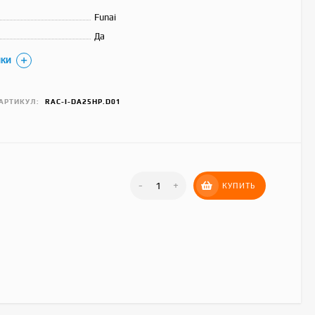
Funai
Да
ИКИ
АРТИКУЛ:
RAC-I-DA25HP.D01
Hisense AS-
07HW4RLRKC00A
23 490
₽
-
+
КУПИТЬ
Royal Clima RC-AN22HN
30 390
₽