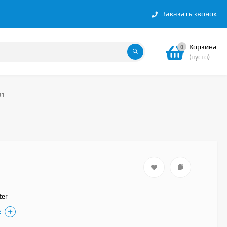
Заказать звонок
Корзина
0
(пусто)
01
ter
Е