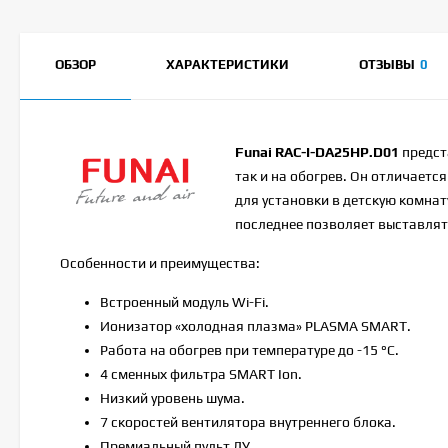
ОБЗОР
ХАРАКТЕРИСТИКИ
ОТЗЫВЫ
0
Funai
RAC-I-DA25HP.D01
предст
так и на обогрев. Он отличается
для установки в детскую комнат
последнее позволяет выставлять
Особенности и преимущества:
Встроенный модуль Wi-Fi.
Ионизатор «холодная плазма» PLASMA SMART.
Работа на обогрев при температуре до -15 °С.
4 сменных фильтра SMART Ion.
Низкий уровень шума.
7 скоростей вентилятора внутреннего блока.
Премиальный пульт ДУ.