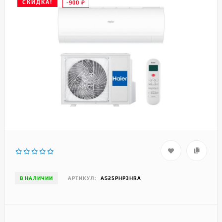
СКИДКА!
-900
₽
В НАЛИЧИИ
АРТИКУЛ:
AS25PHP3HRA