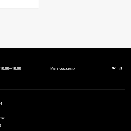
28 600
₽
Hisense AS-
07HW4RLRKC00A
23 490
₽
 10:00—18:00
Мы в соц.сетях
И
та"
3