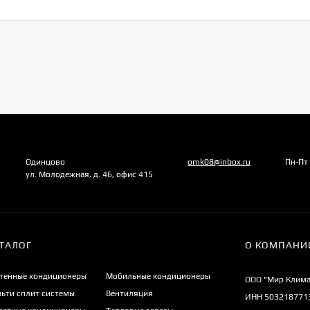
Одинцово
omk08@inbox.ru
Пн-Пт
ул. Молодежная, д. 46, офис 415
ТАЛОГ
О КОМПАНИ
тенные кондиционеры
Мобильные кондиционеры
ООО "Мир Клима
ьти сплит системы
Вентиляция
ИНН 503218771