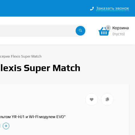
Заказать звонок
Корзина
0
(пусто)
серия Flexis Super Match
lexis Super Match
ультом YR-HJ1 и WI-FI модулем EVO"
Е