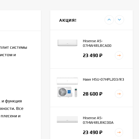
Haier AS20HPL2HRA
45 100
₽
АКЦИЯ!
42 300
₽
Hisense AS-
07HW4RLRCA00
сплит системы
тистом и
23 490
₽
Haier HSU-07HPL203/R3
28 600
₽
 и функция
хности. Все
плесени и
Hisense AS-
07HW4RLRKC00A
23 490
₽