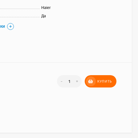
Haier
Да
ИКИ
Hisense AS-
07HW4RLRKC00A
23 490
₽
-
+
КУПИТЬ
Royal Clima RC-AN22HN
30 390
₽