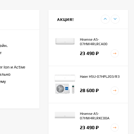
Haier AS20HPL2HRA
45 100
₽
АКЦИЯ!
42 300
₽
Hisense AS-
07HW4RLRCA00
айн.
т
23 490
₽
Ion и Active
ально
Haier HSU-07HPL203/R3
ему
28 600
₽
Hisense AS-
07HW4RLRKC00A
23 490
₽