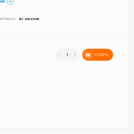
ИКИ
АРТИКУЛ:
RC-AN35HN
-
+
КУПИТЬ
Hisense AS-
07HW4RLRKC00A
23 490
₽
Royal Clima RC-AN22HN
30 390
₽