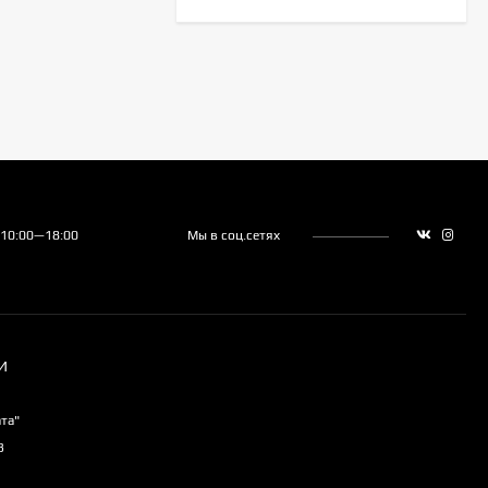
Royal Clima RC-AN22HN
30 390
₽
Haier AS20HPL2HRA
 10:00—18:00
Мы в соц.сетях
45 100
₽
42 300
₽
Hisense AS-
07HW4RLRCA00
И
23 490
₽
та"
3
Haier HSU-07HPL203/R3