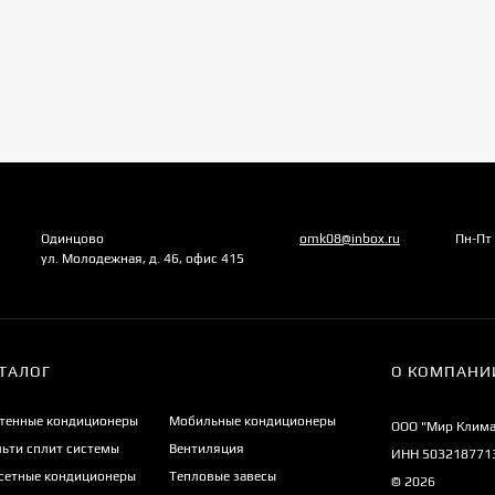
Одинцово
omk08@inbox.ru
Пн-Пт
ул. Молодежная, д. 46, офис 415
ТАЛОГ
О КОМПАНИ
тенные кондиционеры
Мобильные кондиционеры
ООО "Мир Клима
ьти сплит системы
Вентиляция
ИНН 503218771
сетные кондиционеры
Тепловые завесы
© 2026