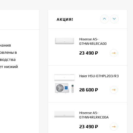
Haier AS20HPL2HRA
45 100
₽
АКЦИЯ!
42 300
₽
Hisense AS-
07HW4RLRCA00
нания
овлены в
23 490
₽
зводства
ет низкий
Haier HSU-07HPL203/R3
28 600
₽
Hisense AS-
07HW4RLRKC00A
23 490
₽