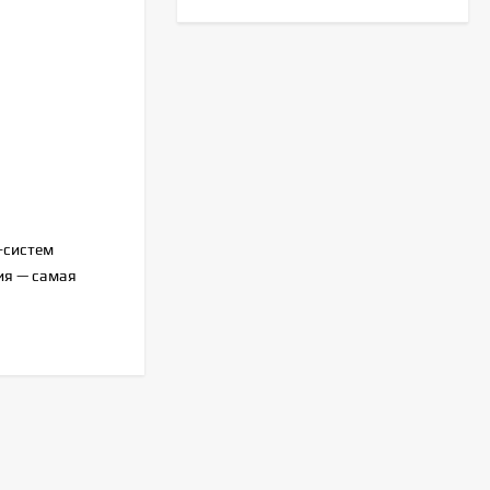
Royal Clima RC-AN22HN
30 390
₽
Haier AS20HPL2HRA
45 100
₽
-систем
42 300
₽
ия — самая
Hisense AS-
07HW4RLRCA00
23 490
₽
Haier HSU-07HPL203/R3