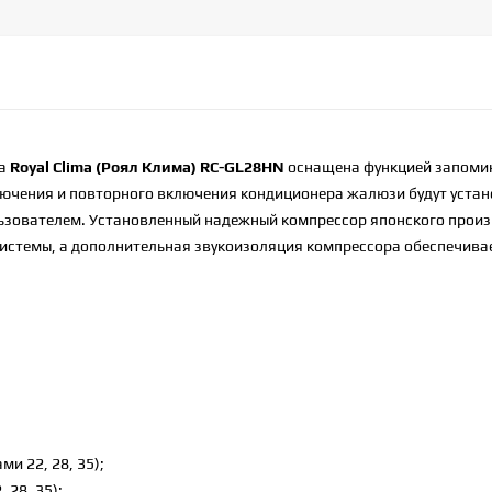
ра
Royal
Clima
(Роял Клима)
RC
-
GL
28
HN
оснащена функцией запоми
ючения и повторного включения кондиционера жалюзи будут устан
льзователем. Установленный надежный компрессор японского прои
-системы, а дополнительная звукоизоляция компрессора обеспечива
ми 22, 28, 35);
 28, 35);