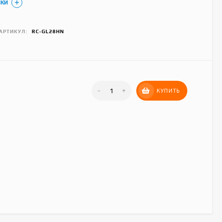
ИКИ
АРТИКУЛ:
RC-GL28HN
-
+
КУПИТЬ
Hisense AS-
07HW4RLRKC00A
23 490
₽
Royal Clima RC-AN22HN
30 390
₽