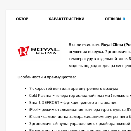
ОБЗОР
ХАРАКТЕРИСТИКИ
ОТЗЫВЫ
0
В сплит-системе
Royal Clima (
осушения воздуха. Эргономичны
температуру в отдельной зоне.
модель подходит для размещени
Особенности и преимущества:
7 скоростей вентилятора внутреннего воздуха
Cold Plasma – генератор холодной плазмы (только в 
Smart DEFROST – функция умного оттаивания
iFeel – режим отслеживания температуры с пульта Д
iClean - cамоочистка замораживанием внутреннего 
Эргономичный пульт управления с яркой оранжевой
Возможность отключения подсветки дисплея внутре